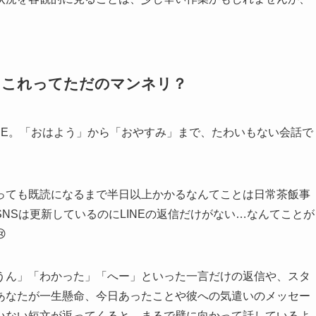
。
…これってただのマンネリ？
NE。「おはよう」から「おやすみ」まで、たわいもない会話で
っても既読になるまで半日以上かかるなんてことは日常茶飯事
NSは更新しているのにLINEの返信だけがない…なんてことが

うん」「わかった」「へー」といった一言だけの返信や、スタ
あなたが一生懸命、今日あったことや彼への気遣いのメッセー
いない短文が返ってくると、まるで壁に向かって話しているよ